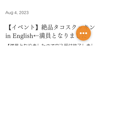
りましたらお気軽にご連絡くださいませ。...
Aug 4, 2023
【イベント】絶品タコスクッキング
in English←満員となりました
【満員となりましたので申込受付終了しまし
た】 9月のイベントのご案内！メディアコスモ
スのイベントに続き、教室外での"クッキング
イベント"です！ なんと今回のイベントには、
スペシャルゲストとしてとってもフレンドリー
な、メキシカンバーオーナーのLeonにもお手
伝いいただきます！...
Jun 30, 2023
【キッズレッスン】数枠限定で受付
開始！
La Mesa English Schoolです！ 2021年1月
に開校して、今までは高校生以上の方向けのレ