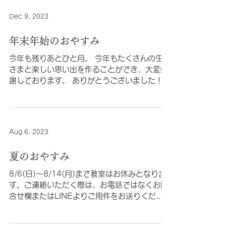
Dec 9, 2023
年末年始のおやすみ
今年も残りあとひと月。 今年もたくさんの生徒
さまと楽しい思い出を作ることができ、大変感
謝しております。 ありがとうございました！ま
た来年もよろしくお願いいたします。 さて当教
室は12月24日～1月8日まで年末年始のお休み
をいただきます。...
Aug 6, 2023
夏のおやすみ
8/6(日)～8/14(月)まで教室はお休みとなりま
す。ご連絡いただく際は、お電話ではなくお問
合せ欄またはLINEよりご用件をお送りくださ
い。 引き続き、無料体験レッスン、9/17のイ
ベントの申込は受け付けております！ご興味あ