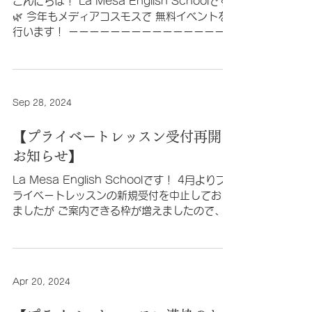
こんにちは！ La Mesa English Schoolです
🌿 今年もメディアコスモスで 無料イベントを
行います！ ーーーーーーーーーーーーーーーー
ーー 4/6(日) メディアコスモス かんがえる
スタジオ １階ローソン前 ＜ 参加費無
料 / 予約不要 ＞ 10:00-...
Sep 28, 2024
【プライベートレッスン受付再開の
お知らせ】
La Mesa English Schoolです！ 4月よりプ
ライベートレッスンの新規受付を中止しており
ましたが ご案内できる枠が増えましたので、
10月より受付を再開いたします😊 土曜日はグ
ループレッスンのスケジュール都合により 平日
がご予約いただきやすい状況です。...
Apr 20, 2024