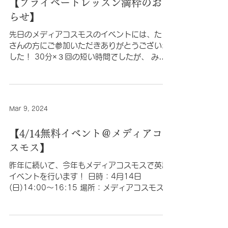
【プライベートレッスン満枠のおし
らせ】
先日のメディアコスモスのイベントには、たく
さんの方にご参加いただきありがとうございま
した！ 30分×３回の短い時間でしたが、 みな
さんのおかげでとても楽しい時間になりました
✨🙇‍♀️ 標題のとおり、2024年４月現在プライベ
ートレッスンは...
Mar 9, 2024
【4/14無料イベント＠メディアコ
スモス】
昨年に続いて、今年もメディアコスモスで英語
イベントを行います！ 日時：4月14日
(日)14:00～16:15 場所：メディアコスモス
かんがえるスタジオ （1階ローソン向い） ＿＿
＿＿＿＿＿＿＿＿＿＿＿＿＿＿ 今回のテーマは
ENGLISH OR NOT？...