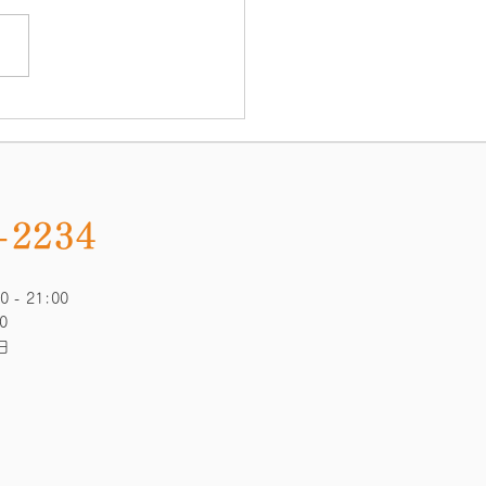
に続いて、今年もメディアコ
スで英語イベントを行いま
日時：4月14日(日)14:00～
:15 場所：メディアコスモス
がえるスタジオ （1階ローソ
い） ＿＿＿＿＿＿＿＿＿＿
＿＿＿＿ 今回のテーマは
LISH OR NOT？...
-2234
 - 21:00
:00
日