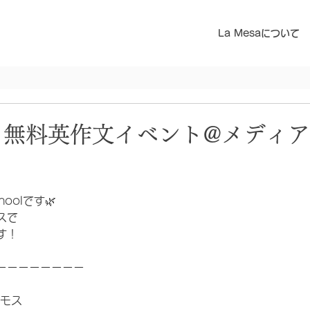
La Mesaについて
日) 無料英作文イベント@メディ
choolです🌿
スで
す！
ーーーーーーーー
スモス　