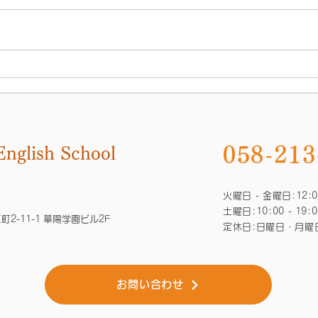
先日のメディアコスモスのイベン
昨年
トには、たくさんの方にご参加い
スモ
ただきありがとうございました！
す！ 
30分×３回の短い時間でしたが、
16
みなさんのおかげでとても楽しい
かん
時間になりました✨🙇‍♀️ 標題のと
ン向
おり、2024年４月現在プライベ
＿＿
ートレッスンは...
ENG
058-213
En
glish School
火曜日 - 金曜日:12:00
土曜日:10:00 - 19
2-11-1 華陽学園ビル2F
定休日:日曜日・月曜
お問い合わせ