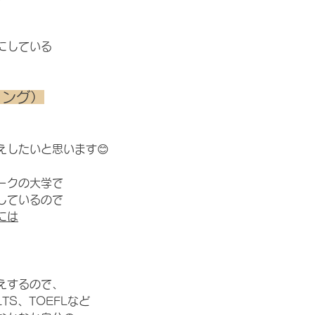
にしている
ティング）
えしたいと思います😊
ークの大学で
しているので
には
えするので、
TS、TOEFLなど