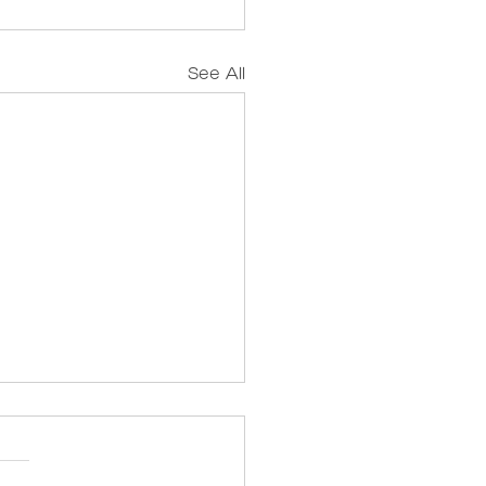
See All
/14無料イベント＠メディ
スモス】