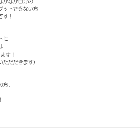
なかなか自分の
プットできない方
です！
トに
は
います！
いただだきます）
の方、
！