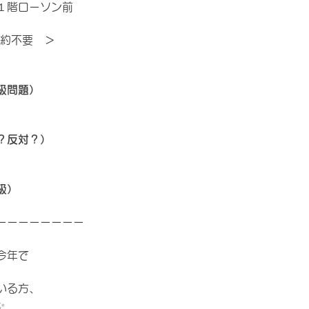
１階ローソン前
予約不要　＞
級問題）
？反対？）
級）
ーーーーーーーー
今年で
いる方、
✨