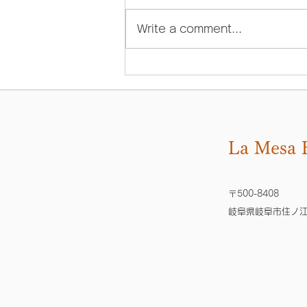
La Mesa English Schoolで
Write a comment...
す！ 4月よりプライベートレッス
ンの新規受付を中止しておりまし
たが ご案内できる枠が増えまし
たので、10月より受付を再開い
たします😊 土曜日はグループレ
ッスンのスケジュール都合により
平日がご予約いただきやすい状況
La Mesa 
です。...
​〒500-8408
岐阜県岐阜市住ノ江町